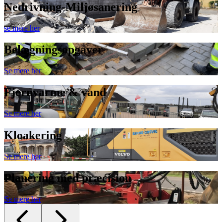
Nedrivning-Miljøsanering
se mere her
Belægningsopgaver
Se mere her
Fjernvarme & vand
Se mere her
Kloakering
Se mere her
Planering med præcision
Se mere her