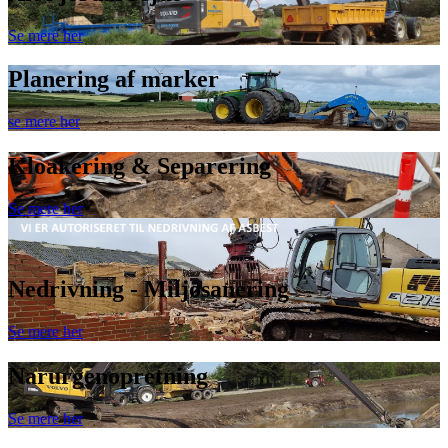
Se mere her
Planering af marker
se mere her
Kloakering & Separering
Se mere her
Nedrivning - Miljøsanering
Se mere her
Narurgenopretning
Se mere her