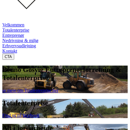
Velkommen
Totalenterprise
Entreprenør
Nedrivning & miljø
Erhvervsudlejning
Kontakt
CTA
Benno Gosvig Entreprenørforretning &
Totalenterprise
se mere om Totalenterprise her
Totalenterprise
Find os på facebook
Alt i jordarbejde