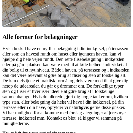
Alle former for belægninger
​Hvis du skal have en ny flisebelægning i din indkørsel, på terrassen
eller som en havesti rundt om huset eller igennem haven, kan vi
hjælpe dig hele vejen rundt. Den rette flisebelægning i indkørslen
eller på gårdspladsen kan være med til at løfte helhedsindtrykket af
din bolig til et nyt niveau. Både i haven, på terrassen og i indkørslen
kan det være relevant at gøre brug af fliser og sten af forskellig art.
De kan dels tjene et praktisk formål og dels være med til at give dig
netop de udearealer, du går og drømmer om. De forskellige typer
sten og fliser er hver især ideelle at gøre brug af i forskellige
sammenhænge. Hvis du allerede gjort dig nogle tanker om, hvilken
type sten, eller belægning du helst vil have i din indkørsel, på din
terrasse eller i din have, opfylder vi naturligvis gerne disse ønsker.
Vi har mulighed for at komme med forslag / tegninger af jeres nye
terrasse, indkørsel mm. Kontakt os blot, så kigger vi sammen på
mulighederne.