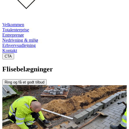
Velkommen
Totalenterprise
Entreprenør
Nedrivning & miljø
Erhvervsudlejning
Kontakt
CTA
Flisebelægninger
Ring og få et godt tilbud