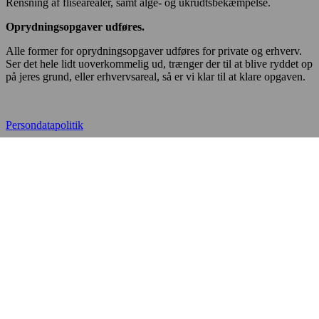
Rensning af flisearealer, samt alge- og ukrudtsbekæmpelse.
Oprydningsopgaver udføres.
Alle former for oprydningsopgaver udføres for private og erhverv.
Ser det hele lidt uoverkommelig ud, trænger der til at blive ryddet op
på jeres grund, eller erhvervsareal, så er vi klar til at klare opgaven.
Persondatapolitik